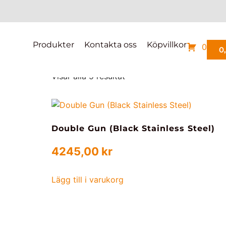
Hem
/
BENELLI
/
502C
/ 2022
2022
Produkter
Kontakta oss
Köpvillkor
0
0
Visar alla 5 resultat
Double Gun (Black Stainless Steel)
4245,00
kr
Lägg till i varukorg