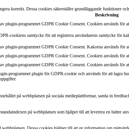
ngera korrekt. Dessa cookies säkerställer grundläggande funktioner oc
Beskrivning
n av plugin-programmet GDPR Cookie Consent. Cookien används för att 
DPR-cookiens samtycke för att registrera användarens samtycke för kak
n av plugin-programmet GDPR Cookie Consent. Kakorna används för att
n av plugin-programmet GDPR Cookie Consent. Cookien används för att 
n av plugin-programmet GDPR Cookie Consent. Cookien används för att 
plugin-programmet plugin för GDPR-cookie och används för att lagra hu
uppgifter.
a innehållet på webbplatsen på sociala medieplattformar, samla in feedbac
estandaindexen på webbplatsen som hjälper till att leverera en bättre a
 webbplatsen. Dessa cookies hjälper till att ge information om mätvärde