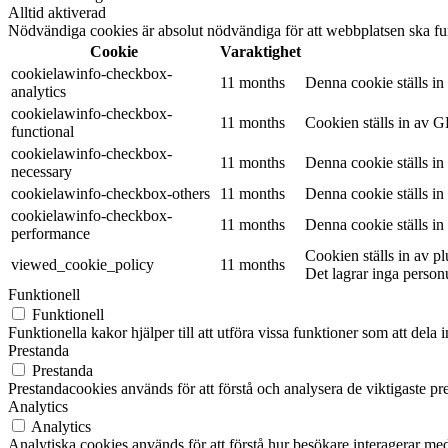
Alltid aktiverad
Nödvändiga cookies är absolut nödvändiga för att webbplatsen ska fu
Cookie
Varaktighet
cookielawinfo-checkbox-
11 months
Denna cookie ställs i
analytics
cookielawinfo-checkbox-
11 months
Cookien ställs in av G
functional
cookielawinfo-checkbox-
11 months
Denna cookie ställs i
necessary
cookielawinfo-checkbox-others
11 months
Denna cookie ställs i
cookielawinfo-checkbox-
11 months
Denna cookie ställs i
performance
Cookien ställs in av 
viewed_cookie_policy
11 months
Det lagrar inga person
Funktionell
Funktionell
Funktionella kakor hjälper till att utföra vissa funktioner som att del
Prestanda
Prestanda
Prestandacookies används för att förstå och analysera de viktigaste pr
Analytics
Analytics
Analytiska cookies används för att förstå hur besökare interagerar med